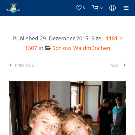
0
0
Published
29. Dezember 2015
. Size:
1181 ×
1507
in
Schloss Waldmünchen
<
>
PREVIOUS
NEXT