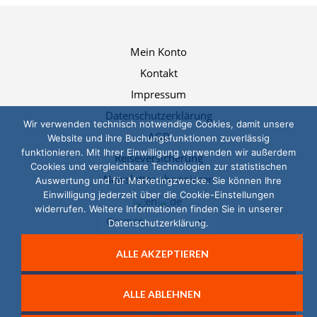
Mein Konto
Kontakt
Impressum
Datenschutzerklärung
Wir verwenden technisch notwendige Cookies, damit unsere
AGB
Website und ihre Buchungsfunktionen zuverlässig
funktionieren. Mit Ihrer Einwilligung verwenden wir außerdem
Reiseversicherung
Cookies und vergleichbare Technologien zur statistischen
Newsletter abonnieren
Auswertung und für Marketingzwecke. Sie können Ihre
Einwilligung jederzeit über die Cookie-Einstellungen
widerrufen. Weitere Informationen finden Sie in unserer
Datenschutzerklärung.
ALLE AKZEPTIEREN
© 2026, Das LernTeam
SIE KÖNNEN IHRE EINWILLIGUNG JEDERZEIT
ALLE ABLEHNEN
WIDERRUFEN UND IHRE COOKIE-EINSTELLUNGEN
ÄNDERN.