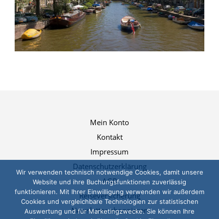
Mein Konto
Kontakt
Impressum
Datenschutzerklärung
Wir verwenden technisch notwendige Cookies, damit unsere
AGB
Website und ihre Buchungsfunktionen zuverlässig
funktionieren. Mit Ihrer Einwilligung verwenden wir außerdem
Reiseversicherung
Cookies und vergleichbare Technologien zur statistischen
Newsletter abonnieren
Auswertung und für Marketingzwecke. Sie können Ihre