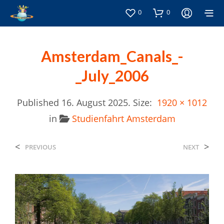
0
0
Amsterdam_Canals_-
_July_2006
Published
16. August 2025
. Size:
1920 × 1012
in
Studienfahrt Amsterdam
<
>
PREVIOUS
NEXT