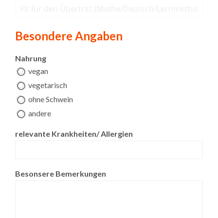
Besondere Angaben
Nahrung
vegan
vegetarisch
ohne Schwein
andere
A
relevante Krankheiten/ Allergien
n
g
a
b
Besonsere Bemerkungen
e
n
B
e
s