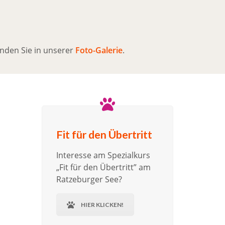
I
M
W
A
R
inden Sie in unserer
Foto-Galerie
.
E
N
K
O
R
B
.
Fit für den Übertritt
Interesse am Spezialkurs
„Fit für den Übertritt” am
Ratzeburger See?
HIER KLICKEN!