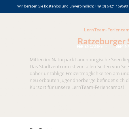
Wir beraten Sie kostenlos und unverbindlich: +49 (0) 6421 169690
LernTeam-Ferienca
Ratzeburger 
FERIENCAMPS
SEMIN
Mitten im Naturpark Lauenburgische Seen lieg
Das Stadtzentrum ist von allen Seiten von S
daher unzählige Freizeitmöglichkeiten am un
neu erbauten Jugendherberge befindet sich di
Kursort für unsere LernTeam-Feriencamps!