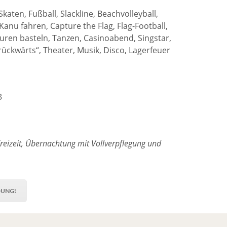
E
Skaten, Fußball, Slackline, Beachvolleyball,
F
I
anu fahren, Capture the Flag, Flag-Football,
N
uren basteln, Tanzen, Casinoabend, Singstar,
D
rückwärts“, Theater, Musik, Disco, Lagerfeuer
E
N
S
I
C
3
H
K
E
I
N
, Freizeit, Übernachtung mit Vollverpflegung und
E
P
R
O
D
DUNG!
U
K
T
E