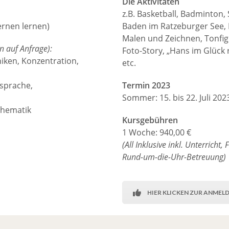
Die Aktivitäten
z.B. Basketball, Badminton, 
ernen lernen)
Baden im Ratzeburger See, K
Malen und Zeichnen, Tonfig
en auf Anfrage):
Foto-Story, „Hans im Glück 
iken, Konzentration,
etc.
sprache,
Termin 2023
Sommer: 15. bis 22. Juli 202
athematik
Kursgebühren
1 Woche: 940,00 €
(All Inklusive inkl. Unterricht
Rund-um-die-Uhr-Betreuung)
HIER KLICKEN ZUR ANMEL