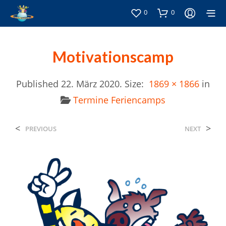
0
0
Motivationscamp
Published
22. März 2020
. Size:
1869 × 1866
in
Termine Feriencamps
<
>
PREVIOUS
NEXT