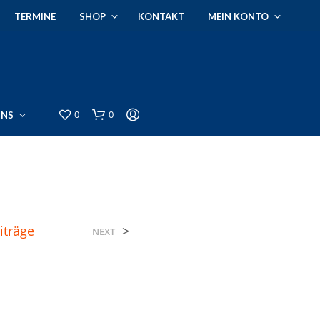
TERMINE
SHOP
KONTAKT
MEIN KONTO
0
0
UNS
iträge
>
NEXT
E
S
B