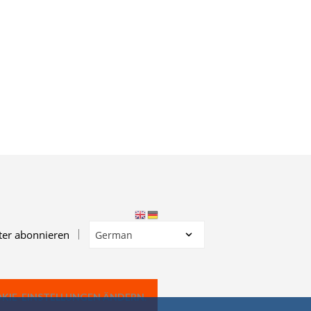
E
F
I
N
D
E
N
S
I
C
H
K
E
I
N
E
P
R
ter abonnieren
O
D
U
K
T
OKIE-EINSTELLUNGEN ÄNDERN.
E