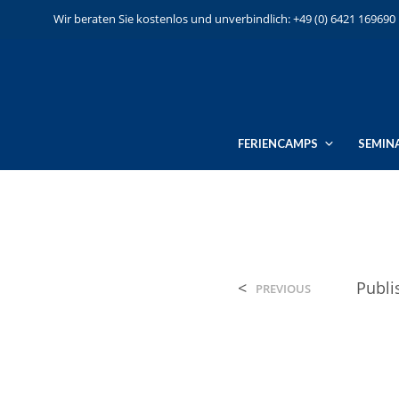
Wir beraten Sie kostenlos und unverbindlich: +49 (0) 6421 169690
FERIENCAMPS
SEMIN
<
Publ
PREVIOUS