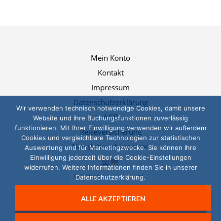
Mein Konto
Kontakt
Impressum
Datenschutzerklärung
Wir verwenden technisch notwendige Cookies, damit unsere
AGB
Website und ihre Buchungsfunktionen zuverlässig
funktionieren. Mit Ihrer Einwilligung verwenden wir außerdem
Reiseversicherung
Cookies und vergleichbare Technologien zur statistischen
Newsletter abonnieren
Auswertung und für Marketingzwecke. Sie können Ihre
Einwilligung jederzeit über die Cookie-Einstellungen
widerrufen. Weitere Informationen finden Sie in unserer
Datenschutzerklärung.
ALLE AKZEPTIEREN
© 2026, Das LernTeam