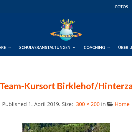
FOTOS
ARE
SCHULVERANSTALTUNGEN
COACHING
ÜBER 
Team-Kursort Birklehof/Hinterz
Published
1. April 2019
. Size:
300 × 200
in
Home