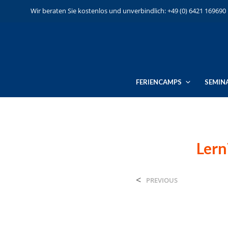
Wir beraten Sie kostenlos und unverbindlich: +49 (0) 6421 169690
FERIENCAMPS
SEMIN
Lern
<
PREVIOUS