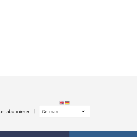
E
F
I
N
D
E
N
S
I
C
H
K
E
I
N
E
P
R
O
ter abonnieren
D
U
K
T
E