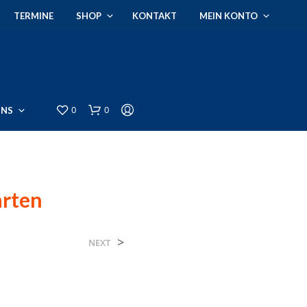
TERMINE
SHOP
KONTAKT
MEIN KONTO
0
0
UNS
arten
>
NEXT
E
S
B