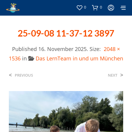
0
0
25-09-08 11-37-12 3897
Published
16. November 2025
. Size:
2048 ×
1536
in
Das LernTeam in und um München
<
>
PREVIOUS
NEXT