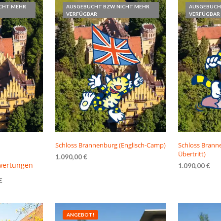
ICHT MEHR
AUSGEBUCHT BZW. NICHT MEHR
AUSGEBUCH
VERFÜGBAR
VERFÜGBAR
Schloss Brannenburg (Englisch-Camp)
Schloss Branne
Übertritt)
1.090,00
€
wertungen
1.090,00
€
OPTIONEN WÄHLEN
Dieses
OPTIONEN W
€
Produkt
ieses
weist
rodukt
mehrere
ANGEBOT!
eist
Varianten