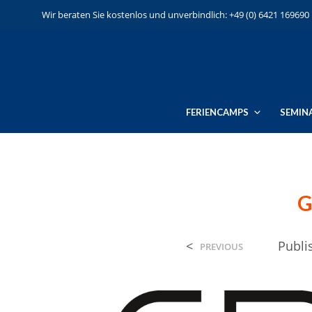
Wir beraten Sie kostenlos und unverbindlich: +49 (0) 6421 169690
FERIENCAMPS
SEMIN
G
<
Publ
PREVIOUS