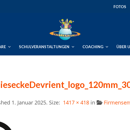
FOTOS
ARE
SCHULVERANSTALTUNGEN
COACHING
ÜBER 
ieseckeDevrient_logo_120mm_3
ished
1. Januar 2025
. Size:
1417 × 418
in
Firmensem