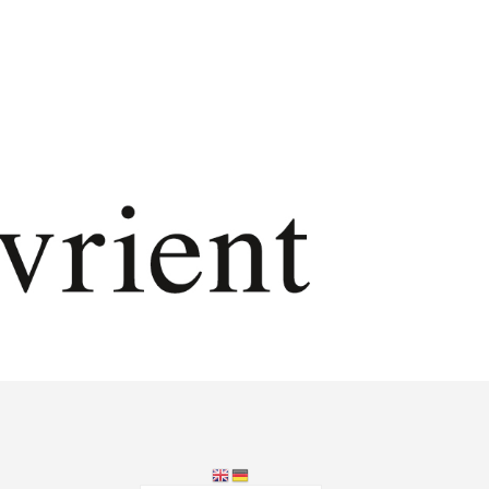
E
F
I
N
D
E
N
S
I
C
H
K
E
I
N
E
P
R
O
D
U
K
T
E