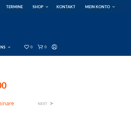
TERMINE
SHOP
KONTAKT
MEIN KONTO
0
0
UNS
00
inare
>
NEXT
E
S
B