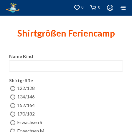
0
0
Shirtgrößen Feriencamp
N
Name Kind
a
m
e
S
Shirtgröße
h
122/128
i
r
134/146
t
152/164
g
r
170/182
ö
Erwachsen S
ß
e
Erwachsen M