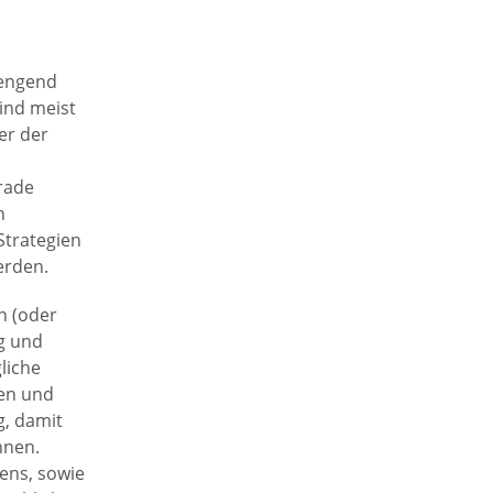
rengend
sind meist
er der
erade
n
Strategien
erden.
n (oder
ig und
liche
en und
g, damit
nnen.
ens, sowie