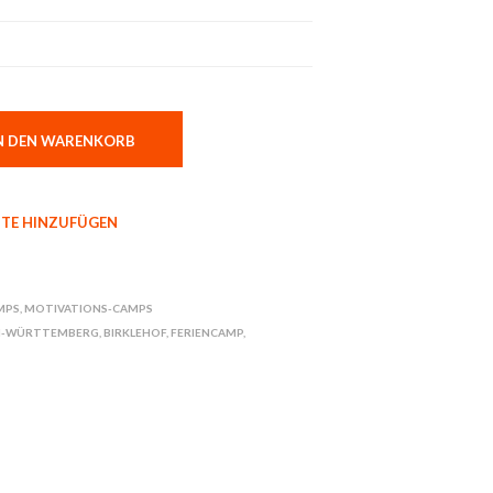
N DEN WARENKORB
TE HINZUFÜGEN
MPS
,
MOTIVATIONS-CAMPS
N-WÜRTTEMBERG
,
BIRKLEHOF
,
FERIENCAMP
,