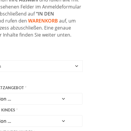
E
sehenen Felder im Anmeldeformular
F
 abschließend auf
“IN DEN
I
N
d rufen den
WARENKORB
auf, um
D
ess abzuschließen. Eine genaue
E
 Inhalte finden Sie weiter unten.
N
S
I
C
H
K
E
I
N
E
SATZANGEBOT
*
P
R
O
D
S KINDES
*
U
K
T
E