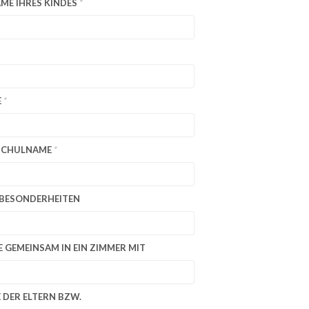
ME IHRES KINDES
*
I
M
W
A
R
E
N
E
*
K
O
R
B
SCHULNAME
*
.
BESONDERHEITEN
 GEMEINSAM IN EIN ZIMMER MIT
 DER ELTERN BZW.