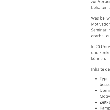
zur Vorber
behalten 
Was bei w
Motivatio
Seminar i
erarbeitet
In 20 Unt
und konkre
können.
Inhalte d
Typen
besse
Den 
Motiv
Zeit-
Kampf