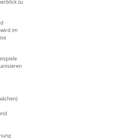
erblick zu
nd
 wird im
ise
eispiele
ganisieren
hwächen)
und
anung