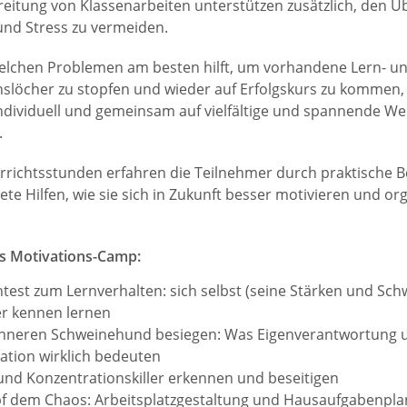
eitung von Klassenarbeiten unterstützen zusätzlich, den Üb
und Stress zu vermeiden.
elchen Problemen am besten hilft, um vorhandene Lern- u
nslöcher zu stopfen und wieder auf Erfolgskurs zu kommen,
ndividuell und gemeinsam auf vielfältige und spannende We
.
errichtsstunden erfahren die Teilnehmer durch praktische B
te Hilfen, wie sie sich in Zukunft besser motivieren und or
es Motivations-Camp:
test zum Lernverhalten: sich selbst (seine Stärken und Sc
r kennen lernen
inneren Schweinehund besiegen: Was Eigenverantwortung 
ation wirklich bedeuten
 und Konzentrationskiller erkennen und beseitigen
 dem Chaos: Arbeitsplatzgestaltung und Hausaufgabenpl