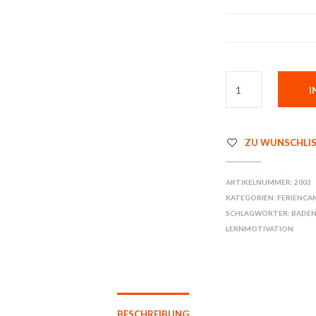
I
ZU WUNSCHLIS
ARTIKELNUMMER:
2003
KATEGORIEN:
FERIENCA
SCHLAGWÖRTER:
BADE
LERNMOTIVATION
BESCHREIBUNG