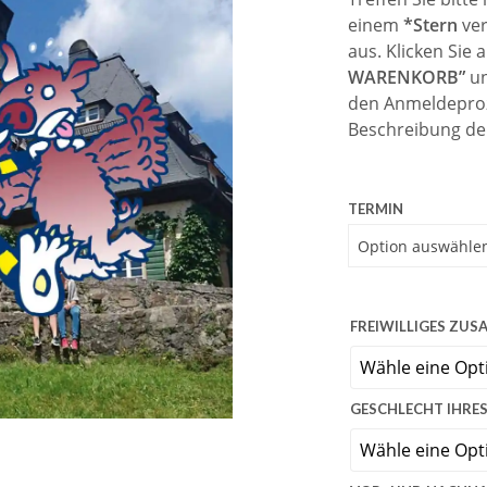
einem
*Stern
ver
aus. Klicken Sie
WARENKORB”
un
den Anmeldeproz
Beschreibung der
TERMIN
FREIWILLIGES ZU
GESCHLECHT IHRE