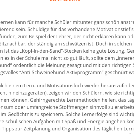
Lernen kann für manche Schüler mitunter ganz schön anst
ierend sein. Schuldige für das vorhandene Motivationstief 
funden, zum Beispiel der Lehrer, der nicht erklären kann od
Sitznachbar, der ständig am schwätzen ist. Doch in solchen
en ist das „Kopf-in-den-Sand“-Stecken keine gute Lösung. G
 es in der Schule mal nicht so gut läuft, sollte dem „innere
und“ ordentlich die Meinung gesagt und mit den richtigen 
ngsvolles “Anti-Schweinehund-Aktivprogramm” geschnürt w
lch einem Lern- und Motivationsloch wieder herauszufinde
icht hineinzugeraten), zeigen wir den Schülern, wie sie richt
lernen können. Gehirngerechte Lernmethoden helfen, das täg
nsum oder umfangreiche Stoffmengen sinnvoll zu erarbeit
im Gedächtnis zu speichern. Solche Lernerfolge sind wichti
hre schulischen Aufgaben mit Spaß und Energie angehen kö
e Tipps zur Zeitplanung und Organisation des täglichen Lern