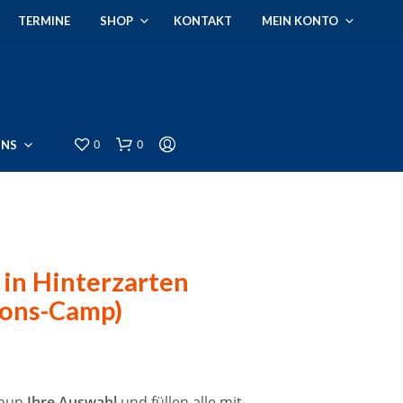
TERMINE
SHOP
KONTAKT
MEIN KONTO
0
0
UNS
 in Hinterzarten
ions-Camp)
E
S
B
e nun
Ihre Auswahl
und füllen alle mit