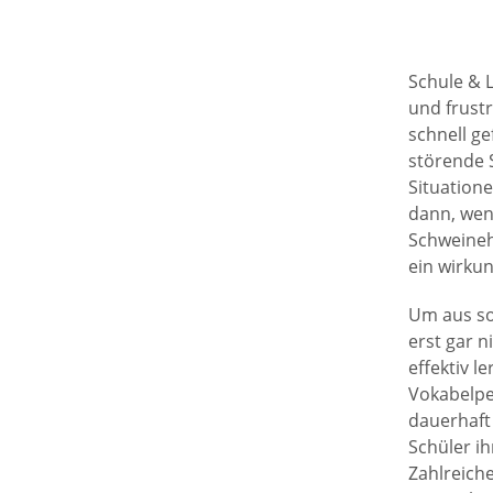
Schule & 
und frustr
schnell ge
störende 
Situation
dann, wenn
Schweineh
ein wirku
Um aus so
erst gar n
effektiv 
Vokabelpe
dauerhaft 
Schüler i
Zahlreich