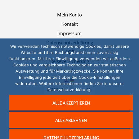
Mein Konto
Kontakt
Impressum
Datenschutzerklärung
Wir verwenden technisch notwendige Cookies, damit unsere
AGB
Website und ihre Buchungsfunktionen zuverlässig
funktionieren. Mit Ihrer Einwilligung verwenden wir außerdem
Reiseversicherung
Cookies und vergleichbare Technologien zur statistischen
Newsletter abonnieren
Auswertung und für Marketingzwecke. Sie können Ihre
Einwilligung jederzeit über die Cookie-Einstellungen
widerrufen. Weitere Informationen finden Sie in unserer
Datenschutzerklärung.
ALLE AKZEPTIEREN
© 2026, Das LernTeam
SIE KÖNNEN IHRE EINWILLIGUNG JEDERZEIT
ALLE ABLEHNEN
WIDERRUFEN UND IHRE COOKIE-EINSTELLUNGEN
ÄNDERN.
DATENSCHUTZERKLÄRUNG