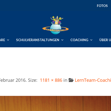
FOTOS
ARE
SCHULVERANSTALTUNGEN
COACHING
ÜBER 
Februar 2016
. Size:
1181 × 886
in
LernTeam-Coachi