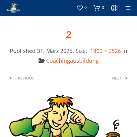
0
0
2
Published
31. März 2025
. Size:
1800 × 2526
in
Coachingausbildung
<
>
PREVIOUS
NEXT