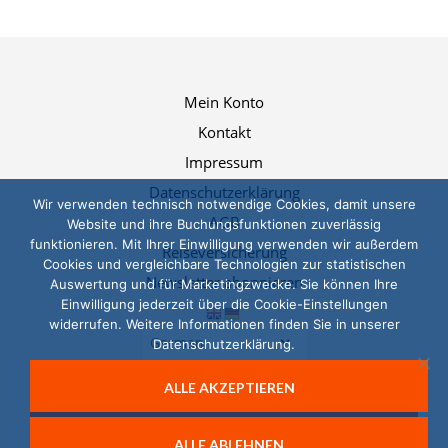
Mein Konto
Kontakt
Impressum
Datenschutzerklärung
Wir verwenden technisch notwendige Cookies, damit unsere
AGB
Website und ihre Buchungsfunktionen zuverlässig
funktionieren. Mit Ihrer Einwilligung verwenden wir außerdem
Reiseversicherung
Cookies und vergleichbare Technologien zur statistischen
Newsletter abonnieren
Auswertung und für Marketingzwecke. Sie können Ihre
Einwilligung jederzeit über die Cookie-Einstellungen
widerrufen. Weitere Informationen finden Sie in unserer
Datenschutzerklärung.
ALLE AKZEPTIEREN
© 2026, Das LernTeam
SIE KÖNNEN IHRE EINWILLIGUNG JEDERZEIT
ALLE ABLEHNEN